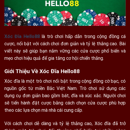
Xóc Đĩa Hello88
là trò chơi hấp dẫn trong cộng đồng cá
cược, nổi bật với cách chơi đơn giản và tỷ lệ thắng cao. Bài
viết này sẽ giúp bạn nắm vững các cửa cược phổ biến và
mẹo chơi hiệu quả để gia tăng cơ hội chiến thắng.
Giới Thiệu Về Xóc Đĩa Hello88
Xóc đĩa là một trò chơi nổi bật trong cộng đồng cờ bạc, có
nguồn gốc từ miền Bắc Việt Nam. Trò chơi sử dụng các
dụng cụ đơn giản bao gồm bát, đĩa và xúc xắc. Người chơi
sẽ tiến hành đặt cược bằng cách chọn cửa cược phù hợp
theo các lựa chọn mà nhà cái cung cấp.
Với cách chơi dễ dàng và tỷ lệ thắng cao, Xóc đĩa đã trở