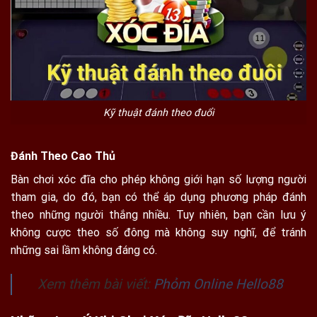
Kỹ thuật đánh theo đuổi
Đánh Theo Cao Thủ
Bàn chơi xóc đĩa cho phép không giới hạn số lượng người
tham gia, do đó, bạn có thể áp dụng phương pháp đánh
theo những người thắng nhiều. Tuy nhiên, bạn cần lưu ý
không cược theo số đông mà không suy nghĩ, để tránh
những sai lầm không đáng có.
Xem thêm bài viết:
Phỏm Online Hello88