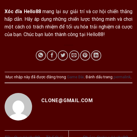
Xóc đĩa Hello88
mang lại sự giải trí và cơ hội chiến thắng
hấp dẫn. Hãy áp dụng những chiến lược thông minh và chơi
một cách có trách nhiệm để tối ưu hóa trải nghiệm cá cược
của bạn. Chúc bạn luôn thành công tại Hello88!
Mục nhập này đã được đăng trong
Game Bài
. Đánh dấu trang
permalink
.
CLONE@GMAIL.COM