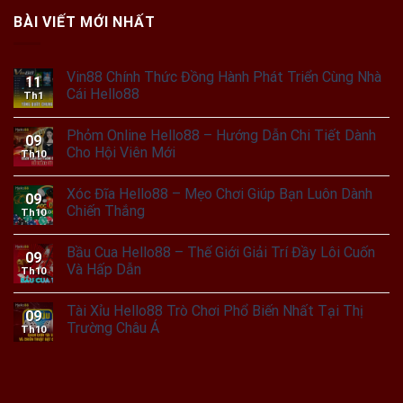
BÀI VIẾT MỚI NHẤT
Vin88 Chính Thức Đồng Hành Phát Triển Cùng Nhà
11
Cái Hello88
Th1
Phỏm Online Hello88 – Hướng Dẫn Chi Tiết Dành
09
Cho Hội Viên Mới
Th10
Xóc Đĩa Hello88 – Mẹo Chơi Giúp Bạn Luôn Dành
09
Chiến Thắng
Th10
Bầu Cua Hello88 – Thế Giới Giải Trí Đầy Lôi Cuốn
09
Và Hấp Dẫn
Th10
Tài Xỉu Hello88 Trò Chơi Phổ Biến Nhất Tại Thị
09
Trường Châu Á
Th10