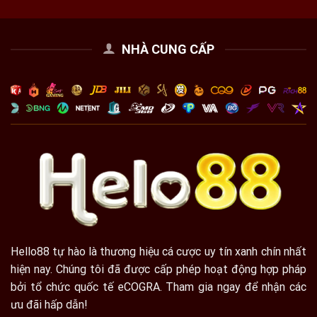
NHÀ CUNG CẤP
Hello88
tự hào là thương hiệu cá cược uy tín xanh chín nhất
hiện nay. Chúng tôi đã được cấp phép hoạt động hợp pháp
bởi tổ chức quốc tế eCOGRA. Tham gia ngay để nhận các
ưu đãi hấp dẫn!