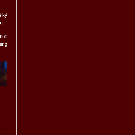
ế kỷ
c.
 hút
mang