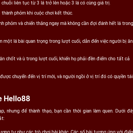
huỗi liên tục từ 3 lá trở lên hoặc 3 lá có cùng giá trị.
o thành phỏm khi cuộc chơi kết thúc.
hành phỏm và chiến thắng ngay mà không cần đợi đánh hết lá tron
n một lá bài quan trọng trong lượt cuối, dẫn đến việc người bị ăn
 ăn chốt và ù trong lượt cuối, khiến họ phải đền điểm cho tất cả
ẽ được chuyển đến vị trí mới, và người ngồi ở vị trí đó có quyền tái
e Hello88
p, nhưng để thành thạo, bạn cần thời gian làm quen. Dưới đâ
t:
 tương tự như các trò chơi bài khác. Các số bài tương ứng với điể