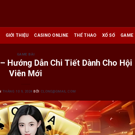
Ủ
GIỚI THIỆU
CASINO ONLINE
THỂ THAO
XỔ SỐ
GAME 
GAME BÀI
– Hướng Dẫn Chi Tiết Dành Cho Hội
Viên Mới
ÊN
THÁNG 10 9, 2024
BỞI
CLONE@GMAIL.COM