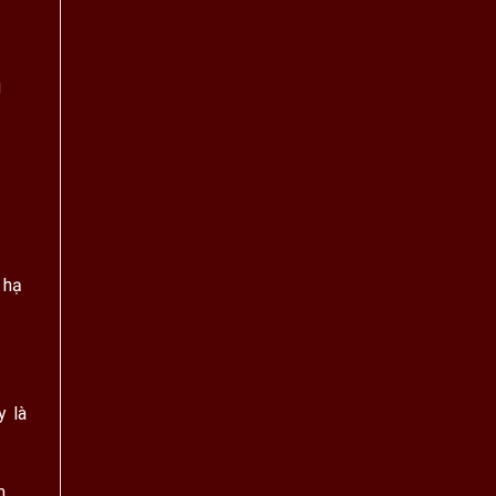
g
 hạ
y là
m