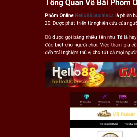
Tổng Quan Về Bài Phỏm O
Phỏm Online
Hello88
.business
là phiên b
20. Được phát triển từ nghiên cứu của người
Dù được gọi bằng nhiều tên như Tá lả hay
đặc biệt cho người chơi. Việc tham gia c
đến trải nghiệm thú vị cho tất cả mọi người