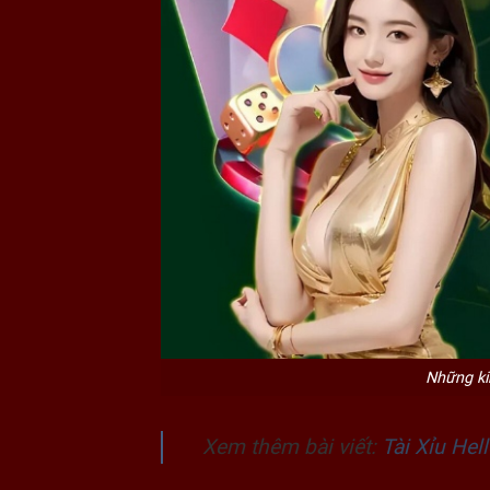
Những ki
Xem thêm bài viết:
Tài Xỉu Hel