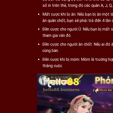
số in trên thẻ, trong đó các quân A, J, Q,
Mất cược khi bị ăn
: Nếu bạn bị ăn một l
ăn quân chốt, bạn sẽ phải trả đến 4 lần 
Đền cược cho người Ù
: Nếu bạn bị mất 
tham gia ván đó.
Đền cược cho người ăn chốt
: Nếu ai đó 
cùng bàn.
Đền cược khi bị móm
: Móm là trường hợp
thắng cuộc.