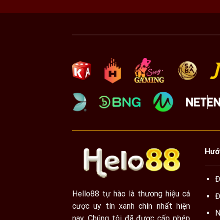
Hướ
Đ
Hello88
tự hào là thương hiệu cá
Đ
cược uy tín xanh chín nhất hiện
N
nay. Chúng tôi đã được cấp phép