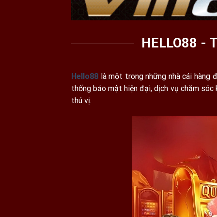
HELLO88 - 
Hello88
là một trong những nhà cái hàng 
thống bảo mật hiện đại, dịch vụ chăm sóc 
thú vị.