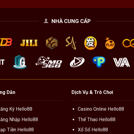
NHÀ CUNG CẤP
ng Dẫn
Dịch Vụ & Trò Chơi
ăng Ký Hello88
Casino Online Hello88
ăng Nhập Hello88
Thể Thao Hello88
ạp Tiền Hello88
Xổ Số Hello88