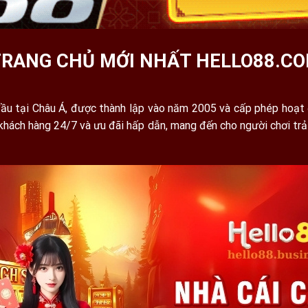
TRANG CHỦ MỚI NHẤT HELLO88.C
đầu tại Châu Á, được thành lập vào năm 2005 và cấp phép hoạ
khách hàng 24/7 và ưu đãi hấp dẫn, mang đến cho người chơi trả