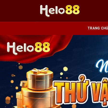
Chuyển
đến
nội
dung
TRANG CH