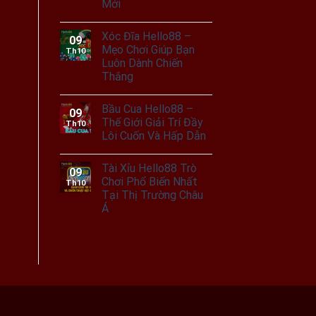
Mới
Xóc Đĩa Hello88 –
09
Mẹo Chơi Giúp Bạn
Th10
Luôn Dành Chiến
Thắng
Bầu Cua Hello88 –
09
Thế Giới Giải Trí Đầy
Th10
Lôi Cuốn Và Hấp Dẫn
Tài Xỉu Hello88 Trò
09
Chơi Phổ Biến Nhất
Th10
Tại Thị Trường Châu
Á