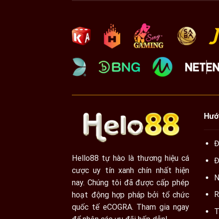
Hướ
Đ
Hello88
tự hào là thương hiệu cá
Đ
cược uy tín xanh chín nhất hiện
N
nay. Chúng tôi đã được cấp phép
R
hoạt động hợp pháp bởi tổ chức
quốc tế eCOGRA. Tham gia ngay
T