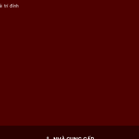
 trí đỉnh